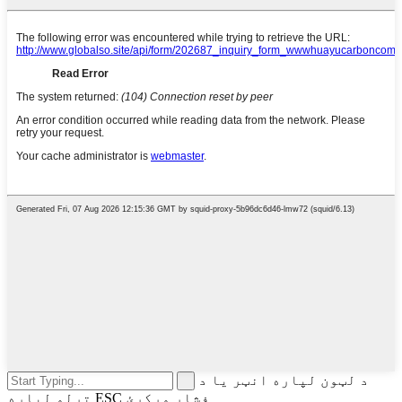
د لټون لپاره انټر یا د
تړلو لپاره ESC فشار ورکړئ