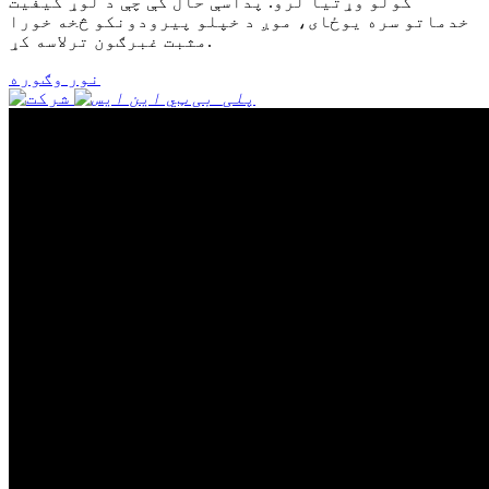
کولو وړتیا لرو. پداسې حال کې چې د لوړ کیفیت
خدماتو سره یوځای، موږ د خپلو پیرودونکو څخه خورا
مثبت غبرګون ترلاسه کړ.
نور وګوره