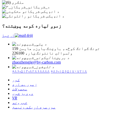
زموږ لپاره کومه پوښتنه؟
اړتیا
159 تونګ ګوانګ کوڅه، باوچنګ ټاون، هایمن
ولسوالۍ نانتونګ ښار، 226100
zhaozhengjie@hy-carbon.com
+۸۶-۵۱۳-۸۲۸۶۸۸۸۸
+۸۶-۱۵۶۵۱۷۰۷۲۱۸
کور
زموږ په اړه
محصولات
دودیز شوی
VR
خبرونه
موږ سره اړیکه ونیسئ