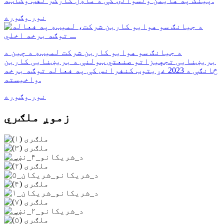
پینګ په هایمن ولسوالۍ کې د ماډل کارګر لقب وګاټه.
نور وګوره
د جیانګ سو هوایو کاربن شرکت لمیټډ د چین د
بریښنایی تجهیزاتو صنعتي ټولنې د بریښنایی کاربن
څانګې د 2023 غړیتوب کنفرانس کې په فعاله توګه برخه
واخیسته.
نور وګوره
زموږ ملګري