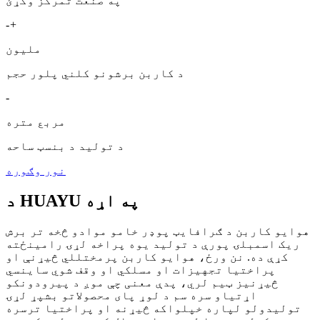
په صنعت تمرکز وکړئ
-
+
ملیون
د کاربن برشونو کلني پلور حجم
-
مربع متره
د تولید د بنسټ ساحه
نور وګوره
د HUAYU په اړه
هوایو کاربن د ګرافایټ پوډر خامو موادو څخه تر برش
ریک اسمبلۍ پورې د تولید یوه پراخه لړۍ رامینځته
کړې ده. نن ورځ، هوایو کاربن پرمختللي څیړنې او
پراختیا تجهیزات او مسلکي او وقف شوي ساینسي
څیړنیز ټیم لري، پدې معنی چې موږ د پیرودونکو
اړتیاو سره سم د لوړ پای محصولاتو بشپړ لړۍ
تولیدولو لپاره خپلواکه څیړنه او پراختیا ترسره