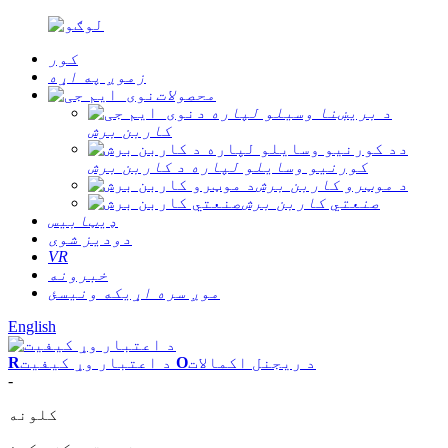
کور
زموږ په اړه
محصولات
د بریښنا وسیلو لپاره د
کاربن برش
د
کورنیو وسایلو لپاره د کاربن برش
د موټرو کاربن برش
صنعتي کاربن برش
ډیټابیس
دودیز شوی
VR
خبرونه
موږ سره اړیکه ونیسئ
English
د ریجنل اکمالات
O
د اعتبار وړ کیفیت
R
-
کلونه