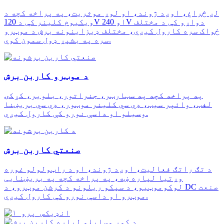
لږ څراغ، اوږد ژوند، او لوړ موثریت، په پراخه کچه د
ویکیوم کلینر کې د 120V او 240V دواړو کې د مختلف
ځواک سره کارول کیږي، مختلف ډیزاینونه برش د موټرو
سره په بشپړ ډول سمون کوي.
د موټرو کاربن برش
په پراخه کچه په سټارټر، جنراتور، بلویر، کړکۍ
لفټ، وائپر سیټ، ډي سي کلینر موټور، ډي سي بریښنا
وسیلو او داسې نورو کې کارول کیږي.
صنعتي کاربن برش
د تګ راتګ فعالیت، اوږد ژوند، او د راټولولو غوره
وړتیا لپاره ښه، په پراخه کچه په بریښنایی
لوکوموټیو، د سپکو ریلونو د کرشن موټرو، د DC صنعت
موټرو او داسې نورو کې کارول کیږي.