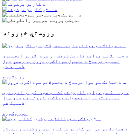
وروستي خبرونه
د جیانګ سو هوایو کاربن شرکت او سوداګریز انجینرۍ
لمیټډ ترمنځ د محصول سوداګرۍ تړون په رسمي ډول
لاسلیک شو
نور وګوره
د جیانګ سو هوایو کاربن شرکت او سوداګریز انجینرۍ
لمیټډ ترمنځ د محصول سوداګرۍ تړون په رسمي ډول
لاسلیک شو
نور وګوره
د جیانګ سو هوایو کاربن شرکت د برش ورکشاپ رییس ژو