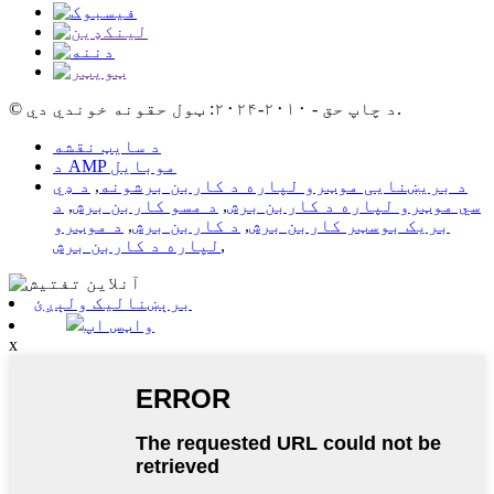
© د چاپ حق - ۲۰۱۰-۲۰۲۴: ټول حقونه خوندي دي.
د سایټ نقشه
د AMP موبایل
د بریښنایی موټرو لپاره د کاربن برشونه
,
د ډي
سي موټرو لپاره د کاربن برش
,
د مسو کاربن برش
,
د
بریک بوسټر کاربن برش
,
د کاربن برش
,
د موټرو
,
لپاره د کاربن برش
برېښنالیک ولېږئ
واټس اپ
x