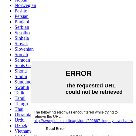
Norwegian
Pashto
Persian
Punjabi
Serbian
Sesotho
Sinhala
Slovak
Slovenian
Somali
Samoan
Scots Gaelic
Shona
Sindhi
Sundanese
Swahili
Tajik
Tamil
Telugu
Thai
Ukrainian
Urdu
Uzbek
Vietnamese