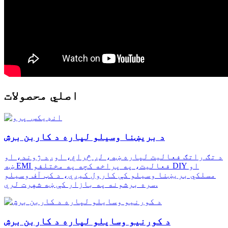
اصلي محصولات
د بریښنا وسیلو لپاره د کاربن برش
د تګ راتګ فعالیت لپاره ښه، لږ څراغ، اوږد ژوند، او
ښه EMI فعالیت، په پراخه کچه په مختلفو DIY او
مسلکي بریښنا وسیلو کې کارول کیږي، د کټ آف وسیلو
سره برشونه په بازار کې ښه شهرت لري.
د کورنیو وسایلو لپاره د کاربن برش