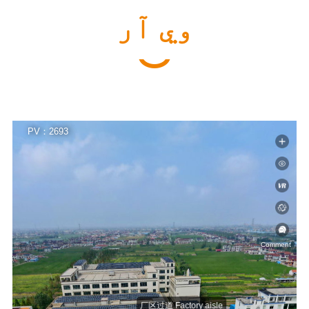
وي آر