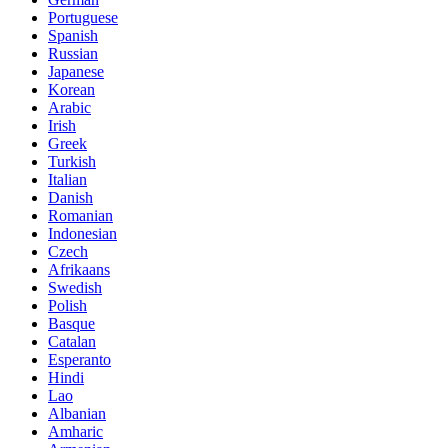
Portuguese
Spanish
Russian
Japanese
Korean
Arabic
Irish
Greek
Turkish
Italian
Danish
Romanian
Indonesian
Czech
Afrikaans
Swedish
Polish
Basque
Catalan
Esperanto
Hindi
Lao
Albanian
Amharic