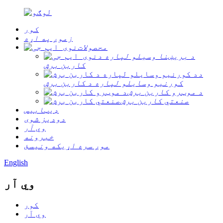
کور
زموږ په اړه
محصولات
د بریښنا وسیلو لپاره د
کاربن برش
د
کورنیو وسایلو لپاره د کاربن برش
د موټرو کاربن برش
صنعتي کاربن برش
ډیټابیس
دودیز شوی
وي آر
خبرونه
موږ سره اړیکه ونیسئ
English
وي آر
کور
وي آر