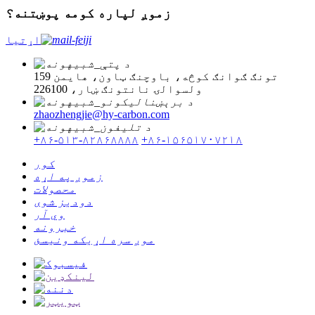
زموږ لپاره کومه پوښتنه؟
اړتیا
159 تونګ ګوانګ کوڅه، باوچنګ ټاون، هایمن
ولسوالۍ نانتونګ ښار، 226100
zhaozhengjie@hy-carbon.com
+۸۶-۵۱۳-۸۲۸۶۸۸۸۸
+۸۶-۱۵۶۵۱۷۰۷۲۱۸
کور
زموږ په اړه
محصولات
دودیز شوی
وي آر
خبرونه
موږ سره اړیکه ونیسئ