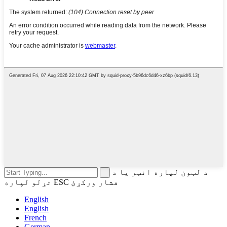
د لټون لپاره انټر یا د
تړلو لپاره ESC فشار ورکړئ
English
English
French
German