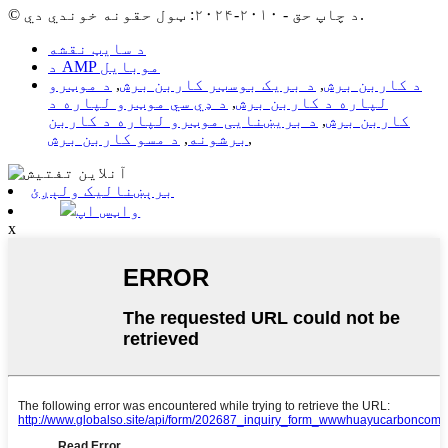
© د چاپ حق - ۲۰۱۰-۲۰۲۴: ټول حقونه خوندي دي.
د سایټ نقشه
د AMP موبایل
د کاربن برش
,
د بریک بوسټر کاربن برش
,
د موټرو
لپاره د کاربن برش
,
د ډي سي موټرو لپاره د
کاربن برش
,
د بریښنایی موټرو لپاره د کاربن
,
برشونه
,
د مسو کاربن برش
برېښنالیک ولېږئ
واټس اپ
x