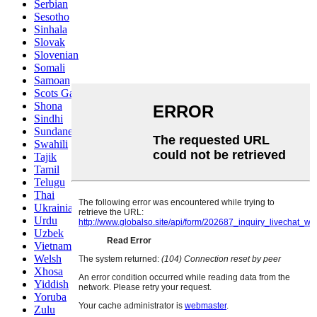
Serbian
Sesotho
Sinhala
Slovak
Slovenian
Somali
Samoan
Scots Gaelic
Shona
Sindhi
Sundanese
Swahili
Tajik
Tamil
Telugu
Thai
Ukrainian
Urdu
Uzbek
Vietnamese
Welsh
Xhosa
Yiddish
Yoruba
Zulu